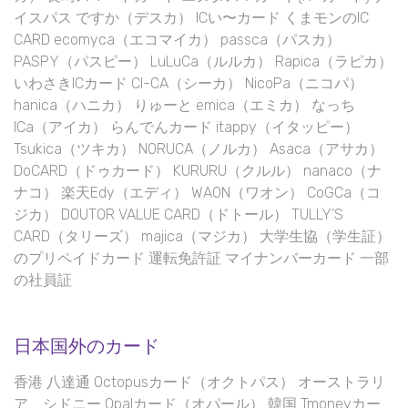
イスパス ですか（デスカ） ICい〜カード くまモンのIC
CARD ecomyca（エコマイカ） passca（パスカ）
PASPY（パスピー） LuLuCa（ルルカ） Rapica（ラピカ）
いわさきICカード CI-CA（シーカ） NicoPa（ニコパ）
hanica（ハニカ） りゅーと emica（エミカ） なっち
ICa（アイカ） らんでんカード itappy（イタッピー）
Tsukica（ツキカ） NORUCA（ノルカ） Asaca（アサカ）
DoCARD（ドゥカード） KURURU（クルル） nanaco（ナ
ナコ） 楽天Edy（エディ） WAON（ワオン） CoGCa（コ
ジカ） DOUTOR VALUE CARD（ドトール） TULLY’S
CARD（タリーズ） majica（マジカ） 大学生協（学生証）
のプリペイドカード 運転免許証 マイナンバーカード 一部
の社員証
日本国外のカード
香港 八達通 Octopusカード（オクトパス） オーストラリ
ア、シドニー Opalカード（オパール） 韓国 Tmoneyカー